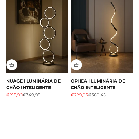
NUAGE | LUMINÁRIA DE
OPHEA | LUMINÁRIA DE
CHÃO INTELIGENTE
CHÃO INTELIGENTE
Preço de venda
Preço normal
Preço de venda
Preço normal
€215,90
€349,95
€229,95
€389,45