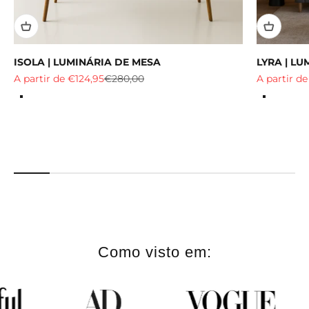
ISOLA | LUMINÁRIA DE MESA
LYRA | L
Preço de venda
Preço normal
Preço de v
A partir de €124,95
€280,00
A partir de
Cor
Cor
preto-2
branco-g
branco-2
luz natur
branco q
Como visto em: