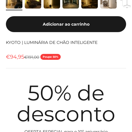
Adicionar ao carrinho
KYOTO | LUMINÁRIA DE CHÃO INTELIGENTE
Preço de venda
€94,95
Preço normal
€191,00
Poupe 50%
50% de
desconto
OFERTA ESPECIAL para o 10º aniversário