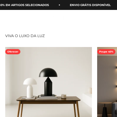
Ir para o conteúdo
 EM ARTIGOS SELECIONADOS
ENVIO GRÁTIS DISPONÍVEL
PRISME NOIR PT VELL
Menu
Procurar
Carri
Oferecer
Poupe 40%